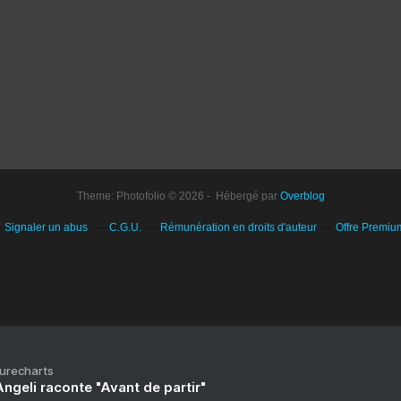
Theme: Photofolio © 2026 - Hébergé par
Overblog
Signaler un abus
C.G.U.
Rémunération en droits d'auteur
Offre Premiu
Purecharts
ngeli raconte "Avant de partir"