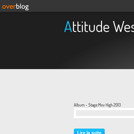
Attitude We
Album - Stage Mov High 2013
…
Lire la suite