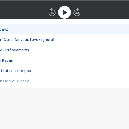
 DayZ
 a 13 ans (et vous l'avez ignoré)
e (littéralement)
im Rayan
 toutes les règles
s les jeux vidéo
us choquant de Rockstar ? - Le scandale BULLY
e plus moche de Steam
du RÊVE tourne au CAUCHEMAR
pendant 8 heures