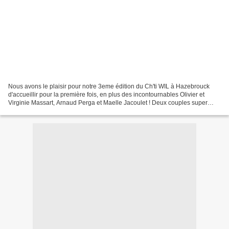
Nous avons le plaisir pour notre 3eme édition du Ch'ti WIL à Hazebrouck
d'accueillir pour la première fois, en plus des incontournables Olivier et
Virginie Massart, Arnaud Perga et Maelle Jacoulet ! Deux couples super
pédagogues, accessibles et si beaux...